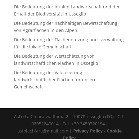
Die Bedeutung der lokalen Landwirtschaft und der
Erhalt der Biodiversität in Usseglio
Die Bedeutung der nachhaltigen Bewirtschaftung
von Agrarflächen in den Alpen
Die Bedeutung der Flächennutzung und -verwaltung
für die lokale Gemeinschaft
Die Bedeutung der Wertschätzung von
landwirtschaftlichen Flächen in Usseglio
Die Bedeutung der Valorisierung
landwirtschaftlicher Flächen für unsere
Gemeinschaft
AsFo La Chiara via Roma 2 – 10070 Usseglio (TO) - C.F.
92052240014 - Tel. +39 3450720194 -
asfolachiara@gmail.com |
Privacy Policy
-
Cookie
Policy